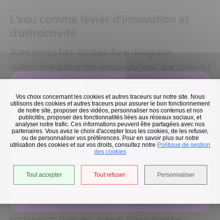
L’eau comme levier d’innovation et
d’attractivité
Autre temps fort : l’accueil d’une délégation
québécoise autour des enjeux de l’eau, aux côtés du
cluster Eau-Milieux-Sols et de Choose Paris Region.
Flash infos
Vos choix concernant les cookies et autres traceurs sur notre site. Nous
Cette rencontre a permis de présenter un
utilisons des cookies et autres traceurs pour assurer le bon fonctionnement
de notre site, proposer des vidéos, personnaliser nos contenus et nos
écosystème territorial complet, où la Seine occupe
publicités, proposer des fonctionnalités liées aux réseaux sociaux, et
Collecte des déchets
analyser notre trafic. Ces informations peuvent être partagées avec nos
une place centrale : ressource, infrastructure
partenaires. Vous avez le choix d'accepter tous les cookies, de les refuser,
En raison des températures, le passage de nos camions
ou de personnaliser vos préférences. Pour en savoir plus sur notre
logistique, support d’activités productives, corridor
utilisation des cookies et sur vos droits, consultez notre
est avancé d'une heure jusqu'au 14 août.
Politique de gestion
des cookies
écologique, espace paysager et lieu de loisir. Pour
Grand-Orly Seine Bièvre, l’eau constitue un terrain
Tout accepter
Tout refuser
Personnaliser
Accéder à l'univers déchets
concret d’innovation, propice au déploiement de
solutions innovantes et au développement de
partenariats avec des acteurs internationaux.