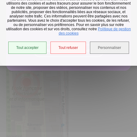
utilisons des cookies et autres traceurs pour assurer le bon fonctionnement
de notre site, proposer des vidéos, personnaliser nos contenus et nos
publicités, proposer des fonctionnalités liées aux réseaux sociaux, et
Collecte des déchets
analyser notre trafic. Ces informations peuvent être partagées avec nos
partenaires. Vous avez le choix d'accepter tous les cookies, de les refuser,
EFREI Paris –
En raison des températures, le passage de nos camions
ou de personnaliser vos préférences. Pour en savoir plus sur notre
Campus de
utilisation des cookies et sur vos droits, consultez notre
est avancé d'une heure jusqu'au 14 août.
Politique de gestion
des cookies
Villejuif
Tout accepter
Tout refuser
Personnaliser
Accéder à l'univers déchets
EFREI Paris –
Campus de
Villejuif