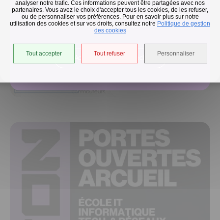
Collecte des déchets
analyser notre trafic. Ces informations peuvent être partagées avec nos
partenaires. Vous avez le choix d'accepter tous les cookies, de les refuser,
En raison des températures, le passage de nos camions
ou de personnaliser vos préférences. Pour en savoir plus sur notre
utilisation des cookies et sur vos droits, consultez notre
est avancé d'une heure jusqu'au 14 août.
Politique de gestion
des cookies
Tout accepter
Tout refuser
Personnaliser
Accéder à l'univers déchets
©
OpenStreetMap
50 m
contributeurs.