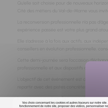
Qu’elle soit choisie pour de nouveaux horizo
Cité des métiers du Val-de-Marne vous invite
La reconversion professionnelle n’a pas d’âge
expérience passée est votre plus grand atout
Elle s’adresse à la fois aux actifs, aux indé
conseillers en évolution professionnelle, cons
Cette demi-journée sera l’occasion d’échange
professionnelle et aux dispositifs d’accomp
L’objectif de cet événement est de vous permet
repartir avec des pistes concrètes pour avan
Inscrivez-vous sur ce
lien
en complétant la r
Vos choix concernant les cookies et autres traceurs sur notre site.
fonctionnement de notre site, proposer des vidéos, personnaliser nos