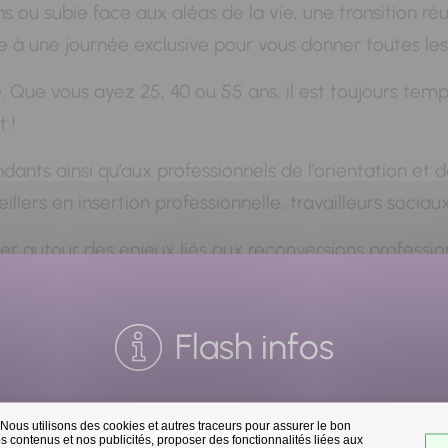
ns ou subie face aux aléas de la vie, une transition r
 à une journée exclusive pour vous donner toutes les 
. Que vous ayez 25, 40 ou 55 ans, il est toujours temps
 !
pendants ainsi qu’aux professionnels de l’orientation e
eillers en insertion professionnelle, travailleurs socia
r autour des enjeux liés aux reconversions professionn
agnement existants.
tre d’identifier les leviers de la reconversion, de déc
Flash infos
cer.
ubrique inscription, attention, c'est un évènement à p
 Nous utilisons des cookies et autres traceurs pour assurer le bon
Collecte des déchets
 contenus et nos publicités, proposer des fonctionnalités liées aux