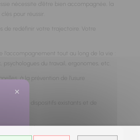
éussie nécessite d’être bien accompagnée, la
clés pour réussir.
 de redéfinir votre trajectoire. Votre
t de l’accompagnement tout au long de la vie :
ux, psychologues du travail, ergonomes, etc.
elles, à la prévention de l’usure
ouvrir les dispositifs existants et de
lace limitée !