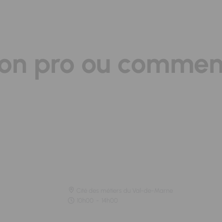
ion pro ou commen
Cité des métiers du Val-de-Marne
10h00
-
14h00