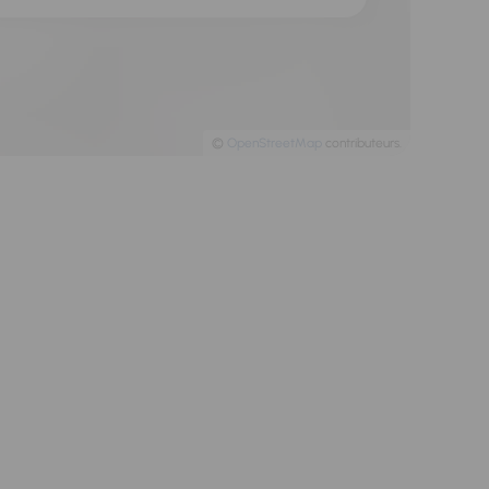
©
OpenStreetMap
contributeurs.