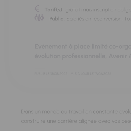
Tarif(s)
: gratuit mais inscription oblig
Public
: Salariés en reconversion, Tou
Evènement à place limité co-organ
évolution professionnelle, Avenir 
PUBLIÉ LE
18/05/2026
- MIS À JOUR LE
17/06/2026
Dans un monde du travail en constante évolu
construire une carrière alignée avec vos beso