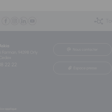
To
Askia
Nous contacter
ri Farman, 94398 Orly
 Cedex
18 22 22
Espace presse
Eco-appliqué