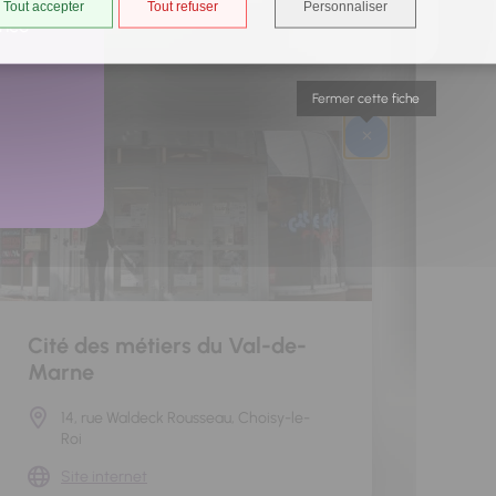
Tout accepter
Tout refuser
Personnaliser
ancé
Fermer cette fiche
Cité des métiers du Val-de-
Marne
14, rue Waldeck Rousseau, Choisy-le-
Roi
Site internet