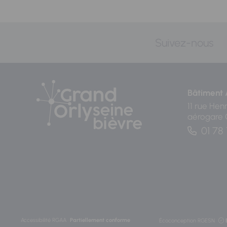
Suivez-nous
Bâtiment 
11 rue Hen
aérogare
01 78 
Accessibilité RGAA
Partiellement conforme
Écoconception RGESN