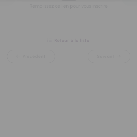
Remplissez ce lien pour vous inscrire
Pour cons
Retour à la liste
Précédent
Suivant