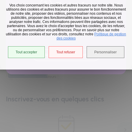
Flash infos
Vos choix concernant les cookies et autres traceurs sur notre site. Nous
Courriel
utilisons des cookies et autres traceurs pour assurer le bon fonctionnement
de notre site, proposer des vidéos, personnaliser nos contenus et nos
publicités, proposer des fonctionnalités liées aux réseaux sociaux, et
Collecte des déchets
analyser notre trafic. Ces informations peuvent être partagées avec nos
partenaires. Vous avez le choix d'accepter tous les cookies, de les refuser,
En raison des températures, le passage de nos camions
ou de personnaliser vos préférences. Pour en savoir plus sur notre
utilisation des cookies et sur vos droits, consultez notre
est avancé d'une heure jusqu'au 14 août.
Politique de gestion
des cookies
Tout accepter
Tout refuser
Personnaliser
Accéder à l'univers déchets
©
OpenStreetMap
50 m
contributeurs.
Inscrivez-vous en quelques clics