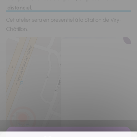
distanciel.
Cet atelier sera en présentiel à la Station de Viry-
Châtillon.
ACCUEILS
La Station
105-107 avenue
Victor
Schoelcher,
Viry-Chatillon
08 94 59 57 1