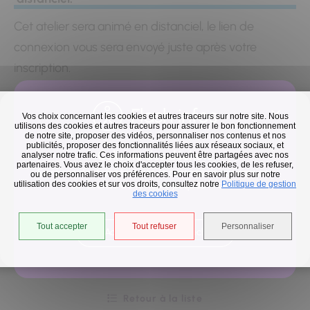
Cet atelier sera animé en distanciel, le lien de
connexion vous sera envoyé juste après votre
inscription.
Flash infos
Vos choix concernant les cookies et autres traceurs sur notre site. Nous
Inscrivez-vous en quelques clics
utilisons des cookies et autres traceurs pour assurer le bon fonctionnement
de notre site, proposer des vidéos, personnaliser nos contenus et nos
publicités, proposer des fonctionnalités liées aux réseaux sociaux, et
Collecte des déchets
analyser notre trafic. Ces informations peuvent être partagées avec nos
partenaires. Vous avez le choix d'accepter tous les cookies, de les refuser,
En raison des températures, le passage de nos camions
ou de personnaliser vos préférences. Pour en savoir plus sur notre
utilisation des cookies et sur vos droits, consultez notre
est avancé d'une heure jusqu'au 14 août.
Politique de gestion
des cookies
Remplissez ce lien pour vous inscrire
Pour cons
Tout accepter
Tout refuser
Personnaliser
Accéder à l'univers déchets
Retour à la liste