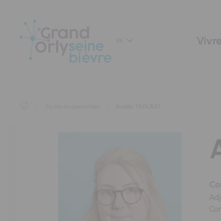
Panneau de gestion des cookies
Vivre
FR
Toutes les personnes
Aurélie TROUBAT
Con
Adj
Con