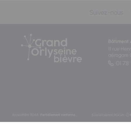
Suivez-nous
Bâtiment 
11 rue Hen
aérogare
01 78 
Accessibilité RGAA
Partiellement conforme
Écoconception RGESN