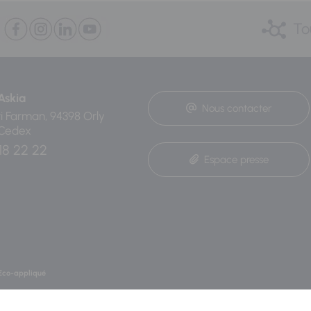
To
Askia
Nous contacter
ri Farman, 94398 Orly
 Cedex
18 22 22
Espace presse
Eco-appliqué