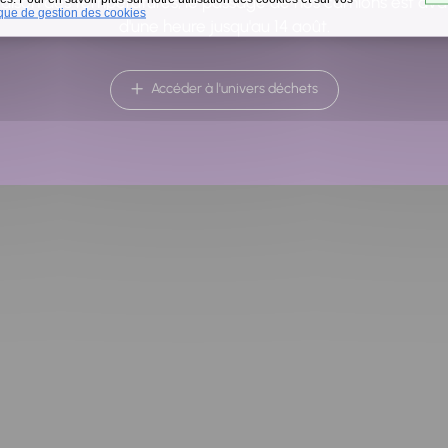
raison des températures, le passage de nos camions est av
ique de gestion des cookies
d'une heure jusqu'au 14 août.
Accéder à l'univers déchets
Retour à la liste