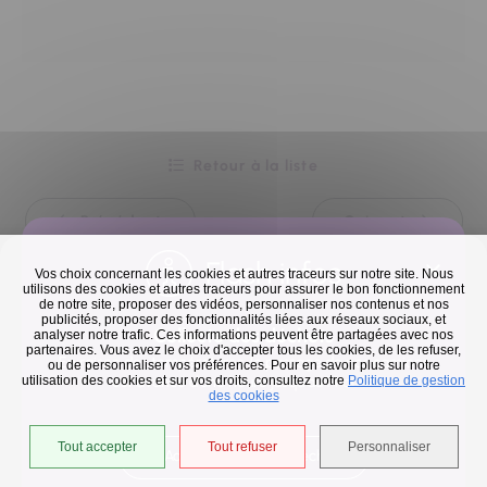
Retour à la liste
Précédent
Suivant
Flash infos
Vos choix concernant les cookies et autres traceurs sur notre site. Nous
utilisons des cookies et autres traceurs pour assurer le bon fonctionnement
de notre site, proposer des vidéos, personnaliser nos contenus et nos
publicités, proposer des fonctionnalités liées aux réseaux sociaux, et
Collecte des déchets
analyser notre trafic. Ces informations peuvent être partagées avec nos
partenaires. Vous avez le choix d'accepter tous les cookies, de les refuser,
En raison des températures, le passage de nos camions
ou de personnaliser vos préférences. Pour en savoir plus sur notre
utilisation des cookies et sur vos droits, consultez notre
est avancé d'une heure jusqu'au 14 août.
Politique de gestion
des cookies
Tout accepter
Tout refuser
Personnaliser
Accéder à l'univers déchets