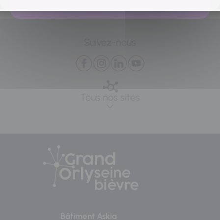
Suivez-nous
Tous nos sites
Bâtiment Askia