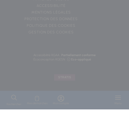
ACCESSIBILITÉ
MENTIONS LÉGALES
PROTECTION DES DONNÉES
POLITIQUE DES COOKIES
GESTION DES COOKIES
Accessibilité RGAA
Partiellement conforme
Écoconception RGESN
Eco-appliqué
STRATIS
Mes démarches
Mon compte
Menu
Rechercher