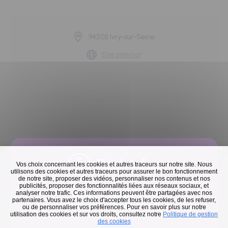
94205 Ivry-sur-Seine
Site internet
Retour à la liste
Flash infos
Vos choix concernant les cookies et autres traceurs sur notre site. Nous
utilisons des cookies et autres traceurs pour assurer le bon fonctionnement
Précédent
Suivant
de notre site, proposer des vidéos, personnaliser nos contenus et nos
publicités, proposer des fonctionnalités liées aux réseaux sociaux, et
Collecte des déchets
analyser notre trafic. Ces informations peuvent être partagées avec nos
partenaires. Vous avez le choix d'accepter tous les cookies, de les refuser,
En raison des températures, le passage de nos camions
ou de personnaliser vos préférences. Pour en savoir plus sur notre
utilisation des cookies et sur vos droits, consultez notre
est avancé d'une heure jusqu'au 14 août.
Politique de gestion
des cookies