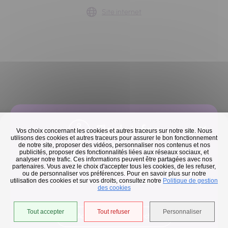
Site internet
Retour à la liste
Flash infos
Vos choix concernant les cookies et autres traceurs sur notre site. Nous
Précédent
Suivant
utilisons des cookies et autres traceurs pour assurer le bon fonctionnement
de notre site, proposer des vidéos, personnaliser nos contenus et nos
publicités, proposer des fonctionnalités liées aux réseaux sociaux, et
Collecte des déchets
analyser notre trafic. Ces informations peuvent être partagées avec nos
partenaires. Vous avez le choix d'accepter tous les cookies, de les refuser,
En raison des températures, le passage de nos camions
ou de personnaliser vos préférences. Pour en savoir plus sur notre
utilisation des cookies et sur vos droits, consultez notre
est avancé d'une heure jusqu'au 14 août.
Politique de gestion
des cookies
Tout accepter
Tout refuser
Personnaliser
Accéder à l'univers déchets