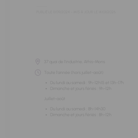
PUBLIÉ LE
11/09/2024
- MIS À JOUR LE
14/01/2026
37 quai de l'industrie, Athis-Mons
Toute l'année (hors juillet-août)
Du lundi au samedi : 9h-12h15 et 13h-17h
Dimanche et jours fériés : 9h-12h
Juillet-août
Du lundi au samedi : 8h-14h30
Dimanche et jours fériés : 8h-12h