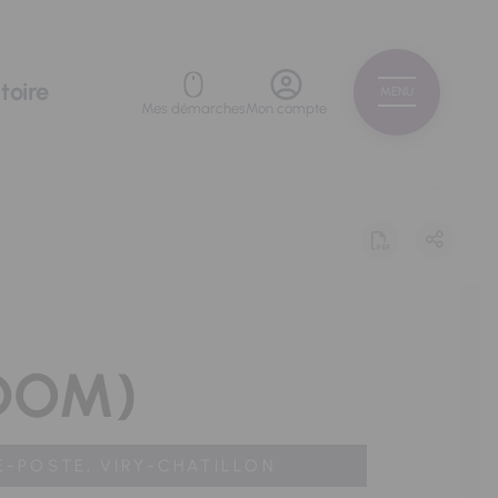
toire
MENU
Mes démarches
Mon compte
EDOM)
E-POSTE,
VIRY-CHATILLON