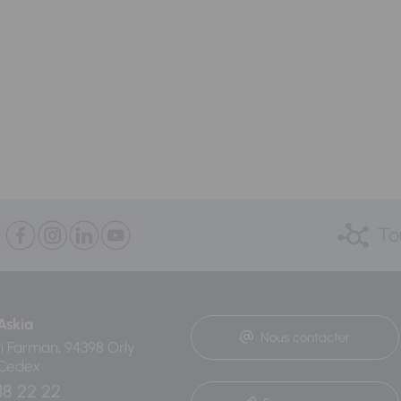
To
Askia
Nous contacter
ri Farman, 94398 Orly
 Cedex
18 22 22