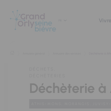
Panneau de gestion des cookies
Vivre
FR
Annuaire général
Annuaire des services
Déchèterie à At
DÉCHETS,
DÉCHÈTERIES
Déchèterie à
ATHIS-MONS,
MORANGIS,
JUVISY