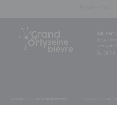
Suivez-nous
Bâtiment 
11 rue Hen
aérogare
01 78 
Accessibilité RGAA
Partiellement conforme
Écoconception RGESN