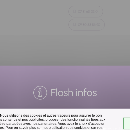
07 81 65 03 01
09 80 53 86 90
Flash infos
 Nous utilisons des cookies et autres traceurs pour assurer le bon
Collecte des déchets
 contenus et nos publicités, proposer des fonctionnalités liées aux
 être partagées avec nos partenaires. Vous avez le choix d'accepter
s. Pour en savoir plus sur notre utilisation des cookies et sur vos
raison des températures, le passage de nos camions est av