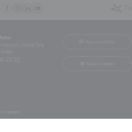
To
Askia
Nous contacter
ri Farman, 94398 Orly
 Cedex
18 22 22
Espace presse
Eco-appliqué