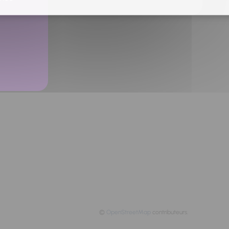
©
OpenStreetMap
contributeurs.