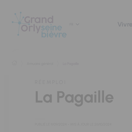
Panneau de gestion des cookies
Vivre
FR
Annuaire général
La Pagaille
RÉEMPLOI
La Pagaille
PUBLIÉ LE
11/09/2024
- MIS À JOUR LE
26/10/2024