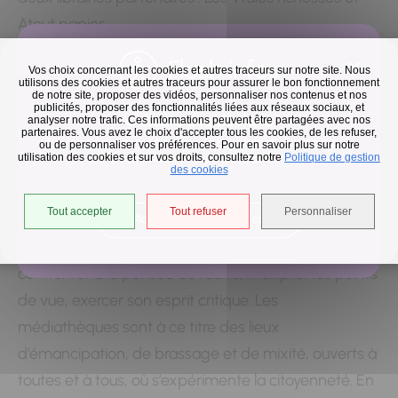
Atout papier.
Flash infos
Vos choix concernant les cookies et autres traceurs sur notre site. Nous
Le livre et la lecture, leviers de
utilisons des cookies et autres traceurs pour assurer le bon fonctionnement
de notre site, proposer des vidéos, personnaliser nos contenus et nos
diversité culturelle et de démocratie
publicités, proposer des fonctionnalités liées aux réseaux sociaux, et
Collecte des déchets
analyser notre trafic. Ces informations peuvent être partagées avec nos
partenaires. Vous avez le choix d'accepter tous les cookies, de les refuser,
À l’heure où la diversité culturelle est fragilisée —
En raison des températures, le passage de nos camions
ou de personnaliser vos préférences. Pour en savoir plus sur notre
utilisation des cookies et sur vos droits, consultez notre
est avancé d'une heure jusqu'au 14 août.
Politique de gestion
uniformisation des contenus, concentration de
des cookies
l’offre, fragilité de l’accès à une pluralité d’œuvres et
Tout accepter
Tout refuser
Personnaliser
de voix —, défendre le goût du livre auprès des plus
Accéder à l'univers déchets
jeunes relève d’un enjeu démocratique. Lire, c’est se
confronter à la pensée de l’autre, multiplier les points
de vue, exercer son esprit critique. Les
médiathèques sont à ce titre des lieux
d’émancipation, de brassage et de mixité, ouverts à
toutes et à tous, où s’expérimente la citoyenneté. En