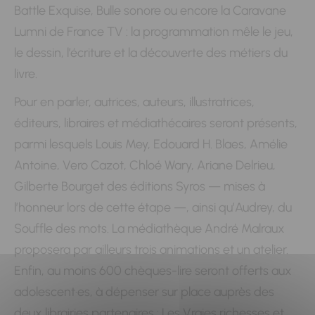
Battle Exquise, Bulle sonore ou encore la Caravane
Lumni de France TV : la programmation mêle le jeu,
le dessin, l’écriture et la découverte des métiers du
livre.
Pour en parler, autrices, auteurs, illustratrices,
éditeurs, libraires et médiathécaires seront présents,
parmi lesquels Louis Mey, Edouard H. Blaes, Amélie
Antoine, Vero Cazot, Chloé Wary, Ariane Delrieu,
Gilberte Bourget des éditions Syros — mises à
l’honneur lors de cette étape —, ainsi qu’Audrey, du
Souffle des mots. La médiathèque André Malraux
proposera par ailleurs trois animations et un atelier.
Enfin, au moins 600 chèques-lire seront offerts aux
adolescent·es, à dépenser sur place auprès des
deux librairies partenaires : Les Vraies richesses et