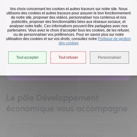
Flash infos
Vos choix concernant les cookies et autres traceurs sur notre site. Nous
utilisons des cookies et autres traceurs pour assurer le bon fonctionnement
de notre site, proposer des vidéos, personnaliser nos contenus et nos
publicités, proposer des fonctionnalités liées aux réseaux sociaux, et
Collecte des déchets
analyser notre trafic. Ces informations peuvent être partagées avec nos
partenaires. Vous avez le choix d'accepter tous les cookies, de les refuser,
En raison des températures, le passage de nos camions
ou de personnaliser vos préférences. Pour en savoir plus sur notre
utilisation des cookies et sur vos droits, consultez notre
est avancé d'une heure jusqu'au 14 août.
Politique de gestion
des cookies
Tout accepter
Tout refuser
Personnaliser
Entreprendre, s'implanter, innover
Accéder à l'univers déchets
Le pôle Développement
économique vous accompagne
DÉVELOPPEMENT ÉCONOMIQUE