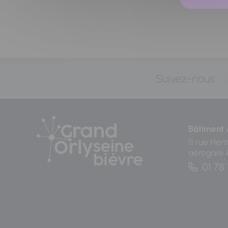
Suivez-nous
Bâtiment 
11 rue Hen
aérogare
01 78 