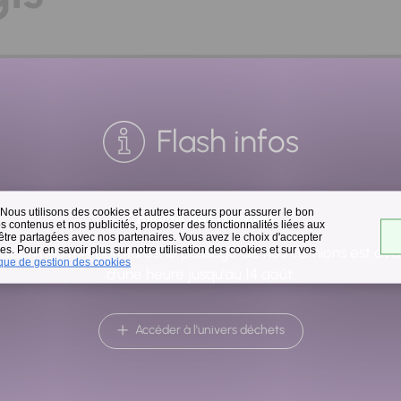
Flash infos
 Nous utilisons des cookies et autres traceurs pour assurer le bon
Collecte des déchets
 contenus et nos publicités, proposer des fonctionnalités liées aux
ommande de composteur s'effectue dorénavant via notre ap
 être partagées avec nos partenaires. Vous avez le choix d'accepter
s. Pour en savoir plus sur notre utilisation des cookies et sur vos
raison des températures, le passage de nos camions est av
ique de gestion des cookies
d'une heure jusqu'au 14 août.
Accéder à l'univers déchets