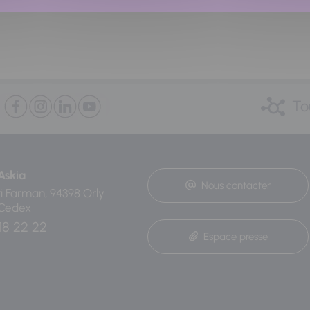
To
Askia
Nous contacter
ri Farman, 94398 Orly
 Cedex
18 22 22
Espace presse