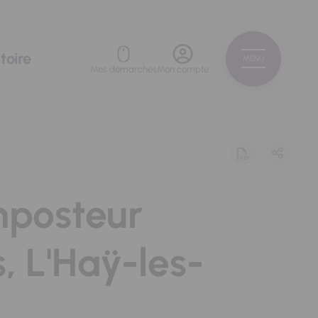
toire
MENU
Mes démarches
Mon compte
mposteur
s, L'Haÿ-les-