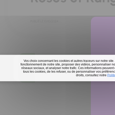
PUBLIÉ LE
10/10/2024
Vos choix concernant les cookies et autres traceurs sur notre site.
fonctionnement de notre site, proposer des vidéos, personnaliser nos
Ce formulaire n'existe plus : la c
réseaux sociaux, et analyser notre trafic. Ces informations peuvent
tous les cookies, de les refuser, ou de personnaliser vos préférence
En 
droits, consultez notre
Polit