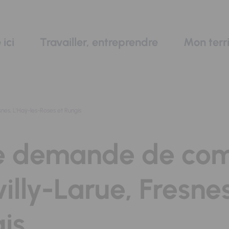
 ici
Travailler, entreprendre
Mon terri
nes, L'Haÿ-les-Roses et Rungis
de demande de co
villy-Larue, Fresne
is