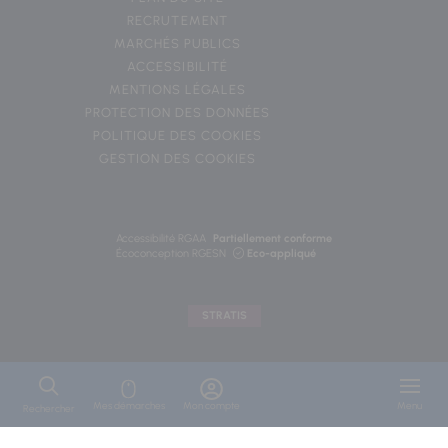
RECRUTEMENT
MARCHÉS PUBLICS
ACCESSIBILITÉ
MENTIONS LÉGALES
PROTECTION DES DONNÉES
POLITIQUE DES COOKIES
GESTION DES COOKIES
Accessibilité RGAA
Partiellement conforme
Écoconception RGESN
Eco-appliqué
STRATIS
Mes démarches
Mon compte
Menu
Rechercher