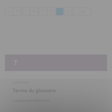
A
B
C
M
P
S
T
Z
Tous
T
ACRONYME
Terme du glossaire
Cupidatat proident enim