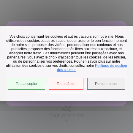
Flash infos
Vos choix concernant les cookies et autres traceurs sur notre site. Nous
utilisons des cookies et autres traceurs pour assurer le bon fonctionnement
de notre site, proposer des vidéos, personnaliser nos contenus et nos
publicités, proposer des fonctionnalités liées aux réseaux sociaux, et
Collecte des déchets
analyser notre trafic. Ces informations peuvent être partagées avec nos
partenaires. Vous avez le choix d'accepter tous les cookies, de les refuser,
En raison des températures, le passage de nos camions
ou de personnaliser vos préférences. Pour en savoir plus sur notre
utilisation des cookies et sur vos droits, consultez notre
est avancé d'une heure jusqu'au 14 août.
Politique de gestion
des cookies
Suivez-nous
Tout accepter
Tout refuser
Personnaliser
Accéder à l'univers déchets
Tous nos sites