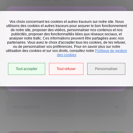
Site internet
Flash infos
Vos choix concernant les cookies et autres traceurs sur notre site. Nous
utilisons des cookies et autres traceurs pour assurer le bon fonctionnement
de notre site, proposer des vidéos, personnaliser nos contenus et nos
publicités, proposer des fonctionnalités liées aux réseaux sociaux, et
01 69 57 82 00
Collecte des déchets
analyser notre trafic. Ces informations peuvent être partagées avec nos
partenaires. Vous avez le choix d'accepter tous les cookies, de les refuser,
En raison des températures, le passage de nos camions
Courriel
ou de personnaliser vos préférences. Pour en savoir plus sur notre
utilisation des cookies et sur vos droits, consultez notre
est avancé d'une heure jusqu'au 14 août.
Politique de gestion
des cookies
Tout accepter
Tout refuser
Personnaliser
Accéder à l'univers déchets
Activités
Inscriptions