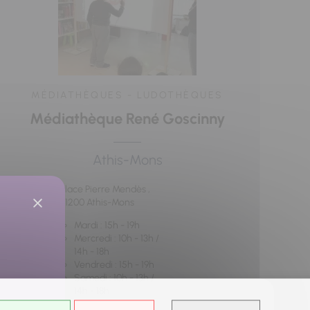
MÉDIATHÈQUES - LUDOTHÈQUES
Médiathèque René Goscinny
Athis-Mons
Place Pierre Mendès ,
91200 Athis-Mons
Mardi : 15h - 19h
Mercredi : 10h - 13h /
14h - 18h
Vendredi : 15h - 19h
Samedi : 10h - 13h /
14h - 18h