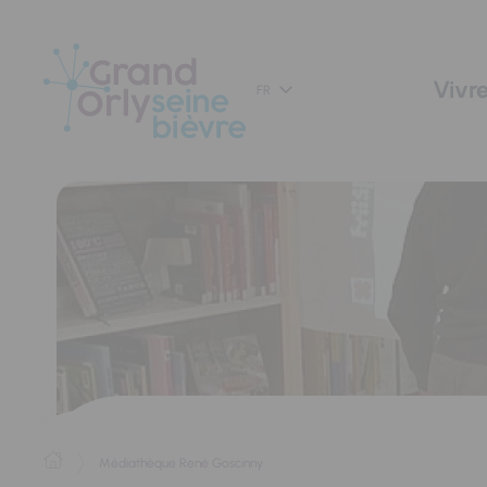
Panneau de gestion des cookies
Vivre
FR
Médiathèque René Goscinny