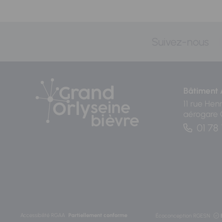
Suivez-nous
Bâtiment 
11 rue Hen
aérogare
01 78 
Accessibilité RGAA
Partiellement conforme
Écoconception RGESN