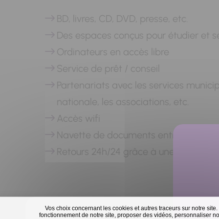
BD, livres, CD, DVD, presse, etc.
Des espaces conçus pour étudier et s
Ordinateurs en accès libre
Service de prêt / conseil
Partenariats avec les services municip
nationale, les associations, etc.
Accès wifi
Navette de documents entre établis
Retours 24h/24 grâce à une boîte situ
Vos choix concernant les cookies et autres traceurs sur notre site.
fonctionnement de notre site, proposer des vidéos, personnaliser nos