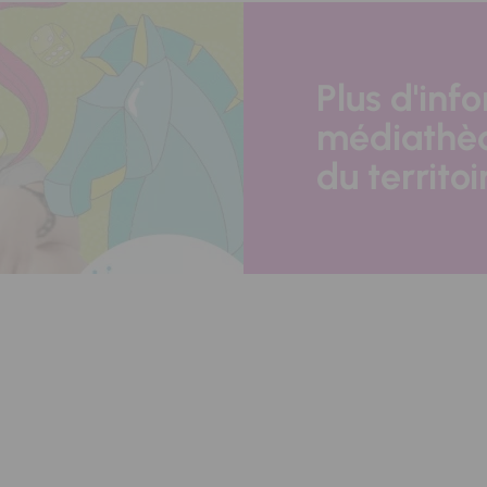
Plus d'inf
médiathèq
du territoi