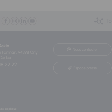
To
Askia
Nous contacter
ri Farman, 94398 Orly
 Cedex
18 22 22
Espace presse
Eco-appliqué