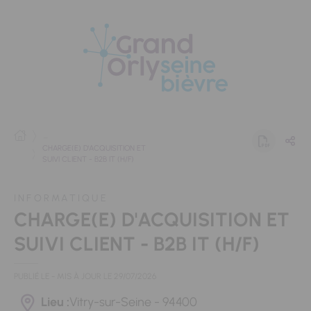
Panneau de gestion des cookies
...
CHARGE(E) D'ACQUISITION ET
SUIVI CLIENT - B2B IT (H/F)
INFORMATIQUE
CHARGE(E) D'ACQUISITION ET
SUIVI CLIENT - B2B IT (H/F)
PUBLIÉ LE
- MIS À JOUR LE
29/07/2026
Lieu :
Vitry-sur-Seine - 94400