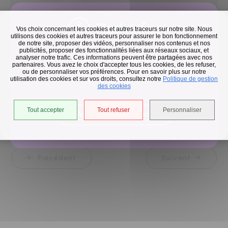
Flash infos
Vos choix concernant les cookies et autres traceurs sur notre site. Nous
utilisons des cookies et autres traceurs pour assurer le bon fonctionnement
de notre site, proposer des vidéos, personnaliser nos contenus et nos
publicités, proposer des fonctionnalités liées aux réseaux sociaux, et
Collecte des déchets
analyser notre trafic. Ces informations peuvent être partagées avec nos
partenaires. Vous avez le choix d'accepter tous les cookies, de les refuser,
En raison des températures, le passage de nos camions
ou de personnaliser vos préférences. Pour en savoir plus sur notre
50 m
utilisation des cookies et sur vos droits, consultez notre
est avancé d'une heure jusqu'au 14 août.
Politique de gestion
©
OpenStreetMap
contributeurs.
des cookies
Tout accepter
Tout refuser
Personnaliser
Accéder à l'univers déchets
Retour à la liste
Précédent
Suivant