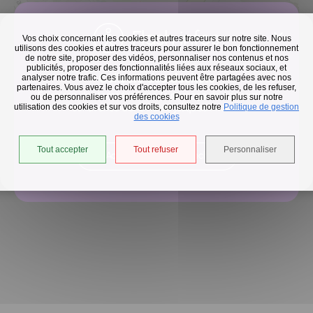
Flash infos
Vos choix concernant les cookies et autres traceurs sur notre site. Nous
utilisons des cookies et autres traceurs pour assurer le bon fonctionnement
de notre site, proposer des vidéos, personnaliser nos contenus et nos
publicités, proposer des fonctionnalités liées aux réseaux sociaux, et
50 m
©
OpenStreetMap
contributeurs.
Collecte des déchets
analyser notre trafic. Ces informations peuvent être partagées avec nos
partenaires. Vous avez le choix d'accepter tous les cookies, de les refuser,
En raison des températures, le passage de nos camions
ou de personnaliser vos préférences. Pour en savoir plus sur notre
utilisation des cookies et sur vos droits, consultez notre
est avancé d'une heure jusqu'au 14 août.
Politique de gestion
des cookies
Retour à la liste
Tout accepter
Tout refuser
Personnaliser
Accéder à l'univers déchets
Précédent
Suivant