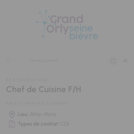
Panneau de gestion des cookies
...
Chef de Cuisine F/H
RESTAURATION
Chef de Cuisine F/H
PUBLIÉ LE
- MIS À JOUR LE
26/06/2026
Lieu :
Athis-Mons
Types de contrat :
CDI