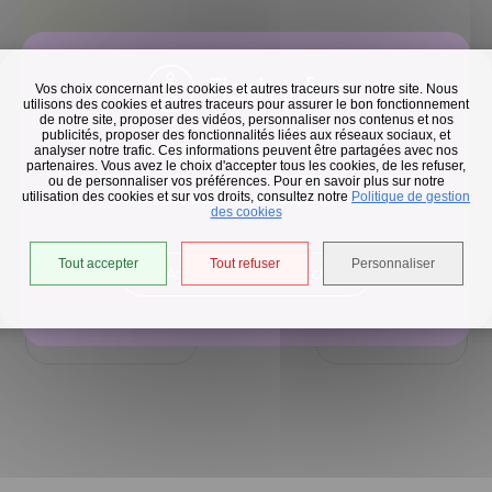
Flash infos
Vos choix concernant les cookies et autres traceurs sur notre site. Nous
utilisons des cookies et autres traceurs pour assurer le bon fonctionnement
de notre site, proposer des vidéos, personnaliser nos contenus et nos
publicités, proposer des fonctionnalités liées aux réseaux sociaux, et
Collecte des déchets
analyser notre trafic. Ces informations peuvent être partagées avec nos
50 m
partenaires. Vous avez le choix d'accepter tous les cookies, de les refuser,
©
OpenStreetMap
contributeurs.
En raison des températures, le passage de nos camions
ou de personnaliser vos préférences. Pour en savoir plus sur notre
utilisation des cookies et sur vos droits, consultez notre
est avancé d'une heure jusqu'au 14 août.
Politique de gestion
des cookies
Tout accepter
Tout refuser
Personnaliser
Accéder à l'univers déchets
Retour à la liste
Précédent
Suivant