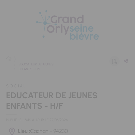
Panneau de gestion des cookies
...
EDUCATEUR DE JEUNES
ENFANTS - H/F
SOCIAL
EDUCATEUR DE JEUNES
ENFANTS - H/F
PUBLIÉ LE
- MIS À JOUR LE
27/06/2026
Lieu :
Cachan - 94230