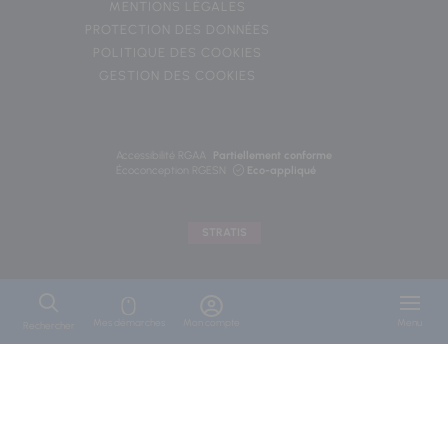
MENTIONS LÉGALES
PROTECTION DES DONNÉES
POLITIQUE DES COOKIES
GESTION DES COOKIES
Accessibilité RGAA
Partiellement conforme
Écoconception RGESN
Eco-appliqué
STRATIS
Mes démarches
Mon compte
Menu
Rechercher