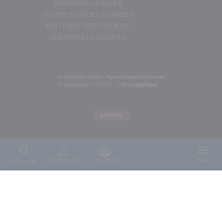
MENTIONS LÉGALES
PROTECTION DES DONNÉES
POLITIQUE DES COOKIES
GESTION DES COOKIES
Accessibilité RGAA
Partiellement conforme
Écoconception RGESN
Eco-appliqué
STRATIS
Mes démarches
Mon compte
Menu
Rechercher