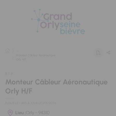
Panneau de gestion des cookies
...
Monteur Câbleur Aéronautique
Orly H/F
BTP
Monteur Câbleur Aéronautique
Orly H/F
PUBLIÉ LE
- MIS À JOUR LE
1/05/2026
Lieu :
Orly - 94310