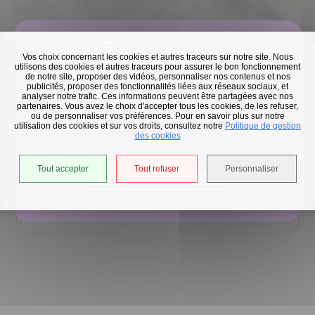
Flash infos
Vos choix concernant les cookies et autres traceurs sur notre site. Nous
utilisons des cookies et autres traceurs pour assurer le bon fonctionnement
de notre site, proposer des vidéos, personnaliser nos contenus et nos
publicités, proposer des fonctionnalités liées aux réseaux sociaux, et
Collecte des déchets
analyser notre trafic. Ces informations peuvent être partagées avec nos
50 m
partenaires. Vous avez le choix d'accepter tous les cookies, de les refuser,
©
OpenStreetMap
contributeurs.
En raison des températures, le passage de nos camions
ou de personnaliser vos préférences. Pour en savoir plus sur notre
utilisation des cookies et sur vos droits, consultez notre
est avancé d'une heure jusqu'au 14 août.
Politique de gestion
des cookies
Tout accepter
Tout refuser
Personnaliser
Accéder à l'univers déchets
Retour à la liste
Précédent
Suivant