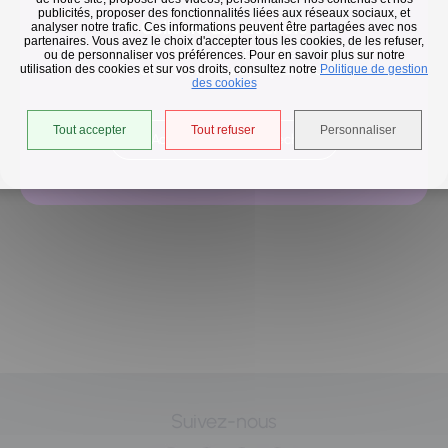
publicités, proposer des fonctionnalités liées aux réseaux sociaux, et
Collecte des déchets
analyser notre trafic. Ces informations peuvent être partagées avec nos
Retour à la liste
partenaires. Vous avez le choix d'accepter tous les cookies, de les refuser,
En raison des températures, le passage de nos camions
ou de personnaliser vos préférences. Pour en savoir plus sur notre
utilisation des cookies et sur vos droits, consultez notre
est avancé d'une heure jusqu'au 14 août.
Politique de gestion
des cookies
Précédent
Suivant
Tout accepter
Tout refuser
Personnaliser
Accéder à l'univers déchets
Suivez-nous