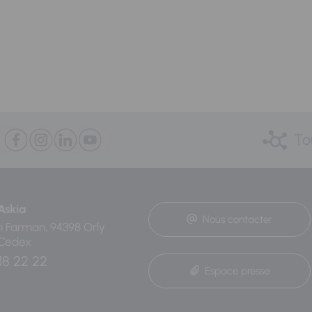
To
Askia
Nous contacter
ri Farman, 94398 Orly
 Cedex
18 22 22
Espace presse