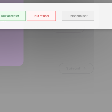
Tout accepter
Tout refuser
Personnaliser
ancé
Télécharger
DOCUMENT PDF
9.33 MO
Suivant