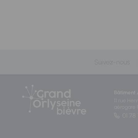
Suivez-nous
Bâtiment 
11 rue Hen
aérogare
01 78 