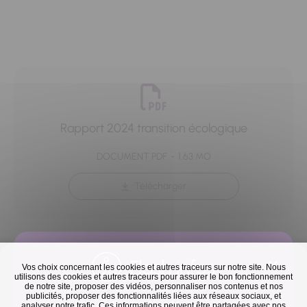
Rapport 2024 transition écologique
DOCUMENT PDF
1.63 MO
Télécharger
Flash infos
Vos choix concernant les cookies et autres traceurs sur notre site. Nous
utilisons des cookies et autres traceurs pour assurer le bon fonctionnement
de notre site, proposer des vidéos, personnaliser nos contenus et nos
Retour à la liste
publicités, proposer des fonctionnalités liées aux réseaux sociaux, et
Collecte des déchets
analyser notre trafic. Ces informations peuvent être partagées avec nos