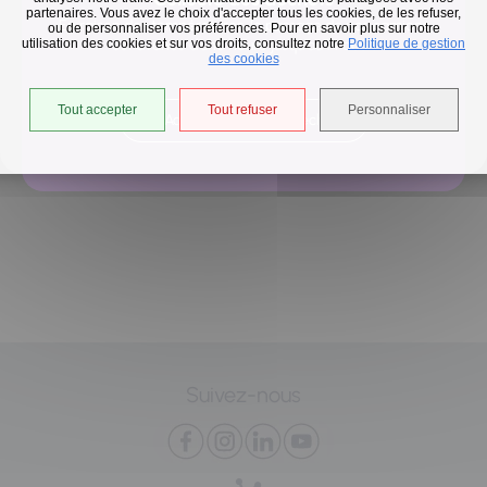
partenaires. Vous avez le choix d'accepter tous les cookies, de les refuser,
En raison des températures, le passage de nos camions
ou de personnaliser vos préférences. Pour en savoir plus sur notre
Précédent
Suivant
utilisation des cookies et sur vos droits, consultez notre
est avancé d'une heure jusqu'au 14 août.
Politique de gestion
des cookies
Tout accepter
Tout refuser
Personnaliser
Accéder à l'univers déchets
Suivez-nous