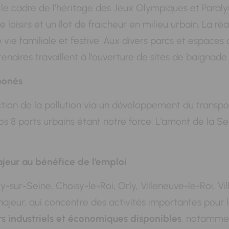
 le cadre de l’héritage des Jeux Olympiques et Paral
de loisirs et un îlot de fraicheur en milieu urbain. La 
ie familiale et festive. Aux divers parcs et espaces d
naires travaillent à l’ouverture de sites de baignade.
bonés
tion de la pollution via un développement du transport
nos 8 ports urbains étant notre force. L’amont de la S
ur au bénéfice de l’emploi
try-sur-Seine, Choisy-le-Roi, Orly, Villeneuve-le-Roi, 
majeur, qui concentre des activités importantes pou
rs industriels et économiques disponibles
, notammen