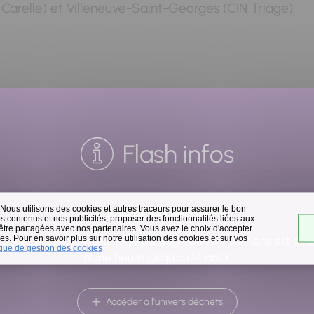
a Carelle) et Villeneuve-Saint-Georges (CIN Triage).
 biodiversité, les espaces non artificialisés et un cyc
rejets) au bénéfice de la fraîcheur en ville et de la lu
Flash infos
carbonnés
permettant le transport des biens et des per
ts notamment avec le projet Réseau Vélo Ile-de-Fr
 Nous utilisons des cookies et autres traceurs pour assurer le bon
Collecte des déchets
 contenus et nos publicités, proposer des fonctionnalités liées aux
 être partagées avec nos partenaires. Vous avez le choix d'accepter
s. Pour en savoir plus sur notre utilisation des cookies et sur vos
raison des températures, le passage de nos camions est av
ique de gestion des cookies
leuve tout en assurant un accès égal à toutes et à to
d'une heure jusqu'au 14 août.
Accéder à l'univers déchets
t sportif
des bords de Seine