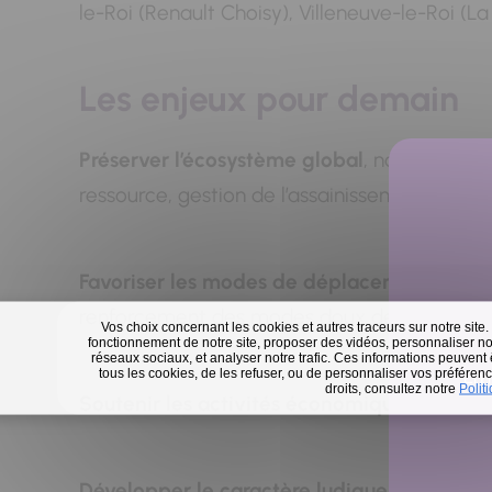
le-Roi (Renault Choisy), Villeneuve-le-Roi (L
Les enjeux pour demain
Préserver l’écosystème global
, notamment la
ressource, gestion de l’assainissement et des 
Favoriser les modes de déplacements dé
renforcement des modes doux de déplacemen
Vos choix concernant les cookies et autres traceurs sur notre site.
fonctionnement de notre site, proposer des vidéos, personnaliser nos
réseaux sociaux, et analyser notre trafic. Ces informations peuvent
tous les cookies, de les refuser, ou de personnaliser vos préférence
En 
droits, consultez notre
Polit
Soutenir les activités économiques
sur le f
Développer le caractère ludique, culturel e