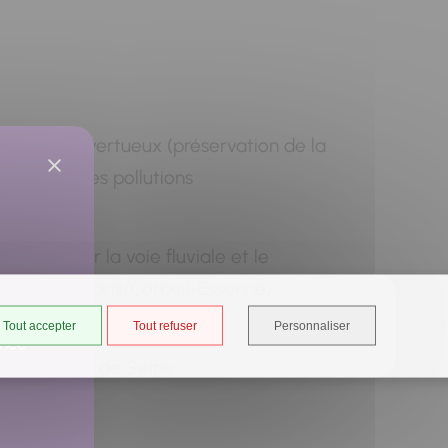
le de l’eau vertueux (préservation de la
tte contre les pollutions
sonnes par la voie fluviale et le
ance V7 (Paris/Corbeil-Essonne)
Tout accepter
Tout refuser
Personnaliser
ancé
us aux bords de Seine