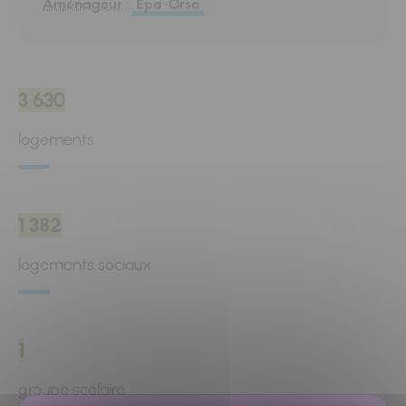
Aménageur
:
Epa-Orsa
3 630
logements
1 382
logements sociaux
1
groupe scolaire