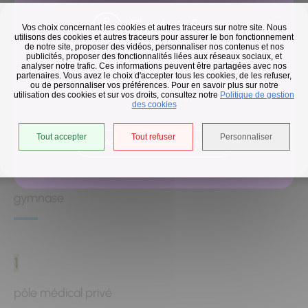
Flash infos
Vos choix concernant les cookies et autres traceurs sur notre site. Nous
utilisons des cookies et autres traceurs pour assurer le bon fonctionnement
de notre site, proposer des vidéos, personnaliser nos contenus et nos
publicités, proposer des fonctionnalités liées aux réseaux sociaux, et
Collecte des déchets
analyser notre trafic. Ces informations peuvent être partagées avec nos
1
partenaires. Vous avez le choix d'accepter tous les cookies, de les refuser,
En raison des températures, le passage de nos camions
ou de personnaliser vos préférences. Pour en savoir plus sur notre
utilisation des cookies et sur vos droits, consultez notre
est avancé d'une heure jusqu'au 14 août.
Politique de gestion
centre de loisirs
des cookies
Tout accepter
Tout refuser
Personnaliser
Accéder à l'univers déchets
1
gymnase
1
pôle médical privé