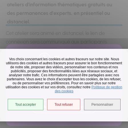
ateliers d'information thématiques gratuits ou
des permanences d'experts, en présentiel ou
distanciel.
Cet atelier sera animé en distanciel, le lien de
connexion sera communiqué aux participants
retenus par mail avant le jour-j.
Flash infos
Vos choix concernant les cookies et autres traceurs sur notre site. Nous
utilisons des cookies et autres traceurs pour assurer le bon fonctionnement
de notre site, proposer des vidéos, personnaliser nos contenus et nos
publicités, proposer des fonctionnalités liées aux réseaux sociaux, et
Inscrivez-vous en quelques clics
Collecte des déchets
analyser notre trafic. Ces informations peuvent être partagées avec nos
partenaires. Vous avez le choix d'accepter tous les cookies, de les refuser,
En raison des températures, le passage de nos camions
ou de personnaliser vos préférences. Pour en savoir plus sur notre
utilisation des cookies et sur vos droits, consultez notre
est avancé d'une heure jusqu'au 14 août.
Politique de gestion
des cookies
Tout accepter
Tout refuser
Personnaliser
Accéder à l'univers déchets
Remplissez ce lien pour vous inscrire
Pour cons