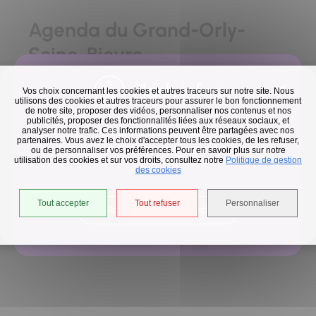
Agenda du Grand-Orly-
Seine-Bievre
Flash infos
Vos choix concernant les cookies et autres traceurs sur notre site. Nous
utilisons des cookies et autres traceurs pour assurer le bon fonctionnement
de notre site, proposer des vidéos, personnaliser nos contenus et nos
publicités, proposer des fonctionnalités liées aux réseaux sociaux, et
Collecte des déchets
analyser notre trafic. Ces informations peuvent être partagées avec nos
partenaires. Vous avez le choix d'accepter tous les cookies, de les refuser,
En raison des températures, le passage de nos camions
ou de personnaliser vos préférences. Pour en savoir plus sur notre
utilisation des cookies et sur vos droits, consultez notre
est avancé d'une heure jusqu'au 14 août.
Politique de gestion
des cookies
Aucun résultat ne correspond à votre
Tout accepter
Tout refuser
Personnaliser
Accéder à l'univers déchets
recherche.