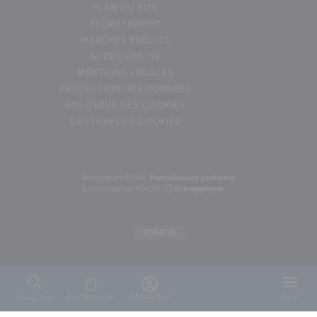
PLAN DU SITE
RECRUTEMENT
MARCHÉS PUBLICS
ACCESSIBILITÉ
MENTIONS LÉGALES
PROTECTION DES DONNÉES
POLITIQUE DES COOKIES
GESTION DES COOKIES
Accessibilité RGAA
Partiellement conforme
Écoconception RGESN
Eco-appliqué
STRATIS
Mes démarches
Mon compte
Menu
Rechercher