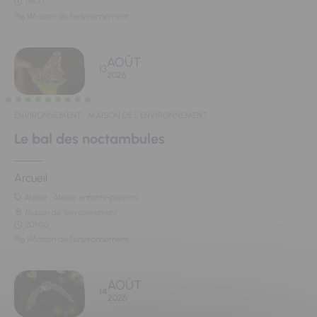
18h30
1Maison de l'environnement
AOÛT
13
2026
ENVIRONNEMENT,
MAISON DE L'ENVIRONNEMENT
Le bal des noctambules
Arcueil
Atelier , Atelier enfants-parents
Maison de l'environnement
20h00
1Maison de l'environnement
AOÛT
14
2026