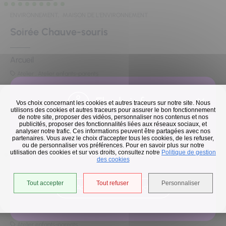
ENVIRONNEMENT,
MAISON DE L'ENVIRONNEMENT
Soirée Chauve-souris
Arcueil
Atelier , Atelier enfants-parents
Maison de l'environnement
1Maison de l'environnement
Flash infos
Vos choix concernant les cookies et autres traceurs sur notre site. Nous
utilisons des cookies et autres traceurs pour assurer le bon fonctionnement
de notre site, proposer des vidéos, personnaliser nos contenus et nos
publicités, proposer des fonctionnalités liées aux réseaux sociaux, et
AOÛT
Collecte des déchets
analyser notre trafic. Ces informations peuvent être partagées avec nos
19
2026
partenaires. Vous avez le choix d'accepter tous les cookies, de les refuser,
En raison des températures, le passage de nos camions
ou de personnaliser vos préférences. Pour en savoir plus sur notre
utilisation des cookies et sur vos droits, consultez notre
est avancé d'une heure jusqu'au 14 août.
Politique de gestion
des cookies
ENVIRONNEMENT,
MAISON DE L'ENVIRONNEMENT
La Nature autour de nous
Tout accepter
Tout refuser
Personnaliser
Accéder à l'univers déchets
Arcueil
Atelier enfants-parents