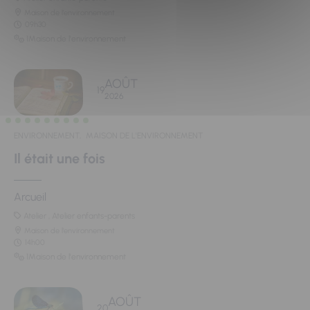
Maison de l'environnement
09h30
1Maison de l'environnement
AOÛT
19
2026
ENVIRONNEMENT,
MAISON DE L'ENVIRONNEMENT
Il était une fois
Arcueil
Atelier , Atelier enfants-parents
Maison de l'environnement
14h00
1Maison de l'environnement
AOÛT
20