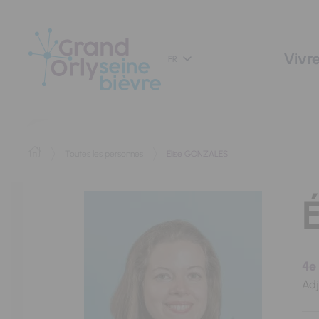
Panneau de gestion des cookies
Vivre
FR
Toutes les personnes
Élise GONZALES
4e 
Adj