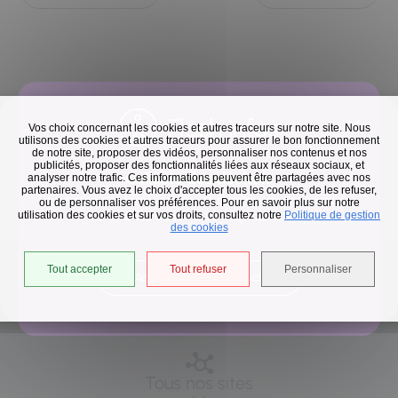
Flash infos
Vos choix concernant les cookies et autres traceurs sur notre site. Nous
utilisons des cookies et autres traceurs pour assurer le bon fonctionnement
de notre site, proposer des vidéos, personnaliser nos contenus et nos
publicités, proposer des fonctionnalités liées aux réseaux sociaux, et
Collecte des déchets
analyser notre trafic. Ces informations peuvent être partagées avec nos
partenaires. Vous avez le choix d'accepter tous les cookies, de les refuser,
En raison des températures, le passage de nos camions
ou de personnaliser vos préférences. Pour en savoir plus sur notre
utilisation des cookies et sur vos droits, consultez notre
est avancé d'une heure jusqu'au 14 août.
Politique de gestion
des cookies
Tout accepter
Tout refuser
Personnaliser
Accéder à l'univers déchets
Suivez-nous
Tous nos sites