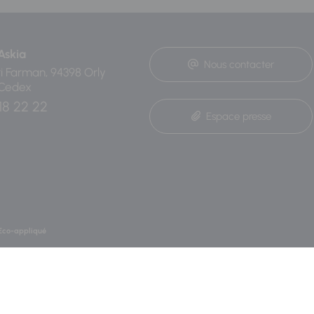
Askia
Nous contacter
ri Farman, 94398 Orly
 Cedex
18 22 22
Espace presse
Eco-appliqué