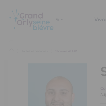
Panneau de gestion des cookies
Vivre
FR
Toutes les personnes
Shamime ATTAR
Con
Adj