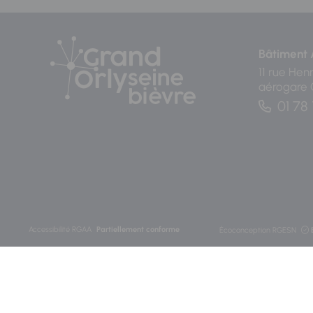
Bâtiment 
11 rue Hen
aérogare
01 78 
Accessibilité RGAA
Partiellement conforme
Écoconception RGESN