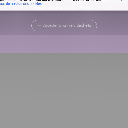
raison des températures, le passage de nos camions est av
ique de gestion des cookies
d'une heure jusqu'au 14 août.
Accéder à l'univers déchets
Retour à la liste