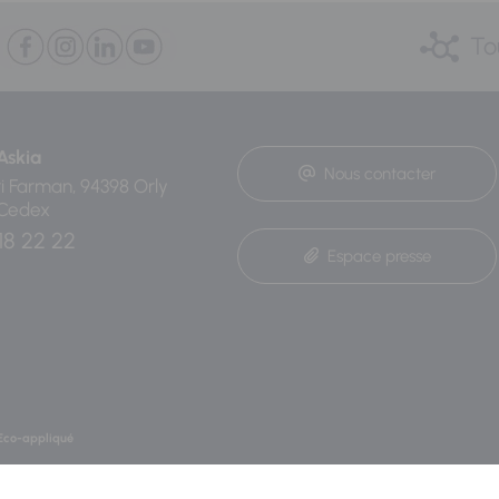
To
Askia
Nous contacter
ri Farman, 94398 Orly
 Cedex
18 22 22
Espace presse
Eco-appliqué