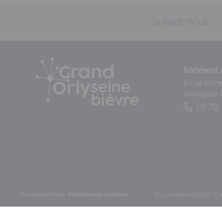
Suivez-nous
Bâtiment 
11 rue Hen
aérogare
01 78 
Accessibilité RGAA
Partiellement conforme
Écoconception RGESN