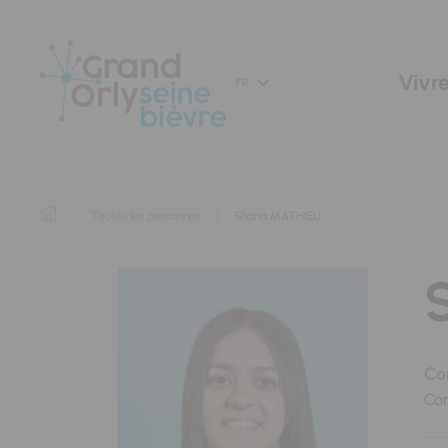
Panneau de gestion des cookies
Vivre
FR
Toutes les personnes
Shana MATHIEU
Con
Con