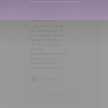
ZAC des Vœux Saint
Georges, Rue des Vœux
Saint Georges,
Villeneuve-le-Roi
Lundi : 14h-19h / Mardi :
14h-19h / Mercredi : 14h-
19h / Vendredi : 14h-19h /
Samedi : 9h30-13h et
14h-19h / Dimanche :
9h30-13h
Accès possible jusqu'à 10
minutes avant la
fermeture du site
Fermé les jours fériés
Site internet
08 05 01 70 26