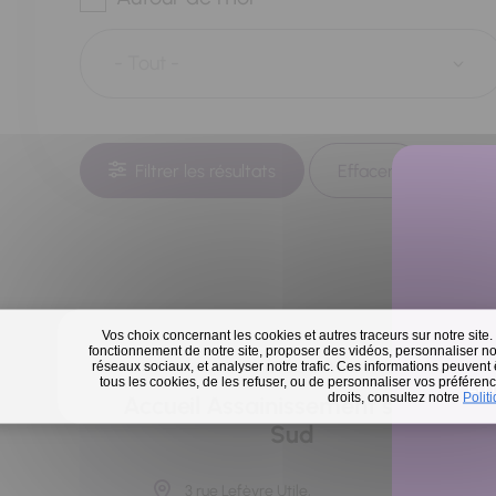
Filtrer les résultats
Effacer
Vos choix concernant les cookies et autres traceurs sur notre site.
fonctionnement de notre site, proposer des vidéos, personnaliser nos
réseaux sociaux, et analyser notre trafic. Ces informations peuvent
ASSAINISSEMENT
tous les cookies, de les refuser, ou de personnaliser vos préférence
En 
droits, consultez notre
Polit
Accueil Assainissement secteur
Sud
3 rue Lefèvre Utile,