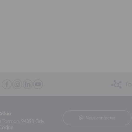
To
Askia
Nous contacter
ri Farman, 94398 Orly
 Cedex