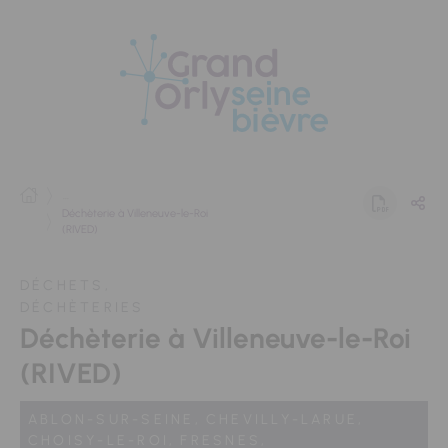
Panneau de gestion des cookies
...
Déchèterie à Villeneuve-le-Roi
(RIVED)
DÉCHETS,
DÉCHÈTERIES
Déchèterie à Villeneuve-le-Roi
(RIVED)
ABLON-SUR-SEINE,
CHEVILLY-LARUE,
CHOISY-LE-ROI,
FRESNES,