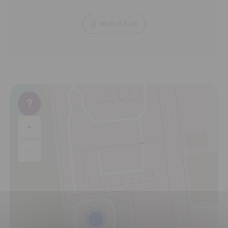
08 05 01 70 26
+
−