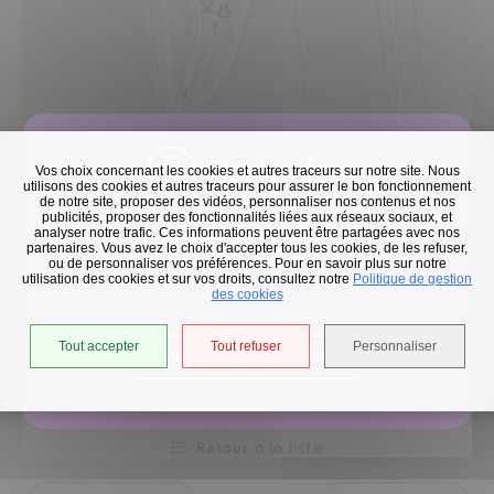
Flash infos
Vos choix concernant les cookies et autres traceurs sur notre site. Nous
utilisons des cookies et autres traceurs pour assurer le bon fonctionnement
de notre site, proposer des vidéos, personnaliser nos contenus et nos
publicités, proposer des fonctionnalités liées aux réseaux sociaux, et
Collecte des déchets
analyser notre trafic. Ces informations peuvent être partagées avec nos
partenaires. Vous avez le choix d'accepter tous les cookies, de les refuser,
En raison des températures, le passage de nos camions
ou de personnaliser vos préférences. Pour en savoir plus sur notre
utilisation des cookies et sur vos droits, consultez notre
est avancé d'une heure jusqu'au 14 août.
Politique de gestion
des cookies
50 m
©
OpenStreetMap
contributeurs.
Tout accepter
Tout refuser
Personnaliser
Accéder à l'univers déchets
Retour à la liste