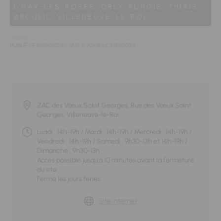
L'HAŸ-LES-ROSES,
ORLY,
RUNGIS,
THIAIS,
ARCUEIL,
VILLENEUVE-LE-ROI
PUBLIÉ LE
11/09/2024
- MIS À JOUR LE
2/10/2025
ZAC des Vœux Saint Georges, Rue des Vœux Saint
Georges, Villeneuve-le-Roi
Lundi : 14h-19h / Mardi : 14h-19h / Mercredi : 14h-19h /
Vendredi : 14h-19h / Samedi : 9h30-13h et 14h-19h /
Dimanche : 9h30-13h
Accès possible jusqu'à 10 minutes avant la fermeture
du site
Fermé les jours fériés
Site internet