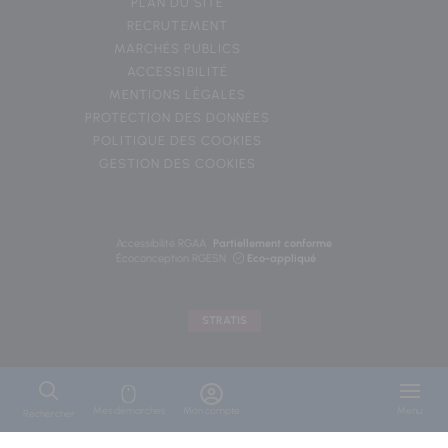
PLAN DU SITE
RECRUTEMENT
MARCHÉS PUBLICS
ACCESSIBILITÉ
MENTIONS LÉGALES
PROTECTION DES DONNÉES
POLITIQUE DES COOKIES
GESTION DES COOKIES
Accessibilité RGAA
Partiellement conforme
Écoconception RGESN
Eco-appliqué
STRATIS
Mes démarches
Mon compte
Menu
Rechercher