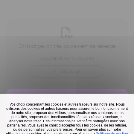
On mange, on trie, ça devient de l'énergie
DOCUMENT PDF
570.66 KO
Télécharger
Flash infos
Vos choix concernant les cookies et autres traceurs sur notre site. Nous
utilisons des cookies et autres traceurs pour assurer le bon fonctionnement
de notre site, proposer des vidéos, personnaliser nos contenus et nos
publicités, proposer des fonctionnalités liées aux réseaux sociaux, et
Retour à la liste
Collecte des déchets
analyser notre trafic. Ces informations peuvent être partagées avec nos
partenaires. Vous avez le choix d'accepter tous les cookies, de les refuser,
En raison des températures, le passage de nos camions
ou de personnaliser vos préférences. Pour en savoir plus sur notre
Précédent
Suivant
utilisation des cookies et sur vos droits, consultez notre
Politique de gestion