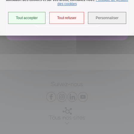
est avancé d'une heure jusqu'au 14 août.
des cookies
Tout accepter
Tout refuser
Personnaliser
Accéder à l'univers déchets
Suivez-nous
Tous nos sites