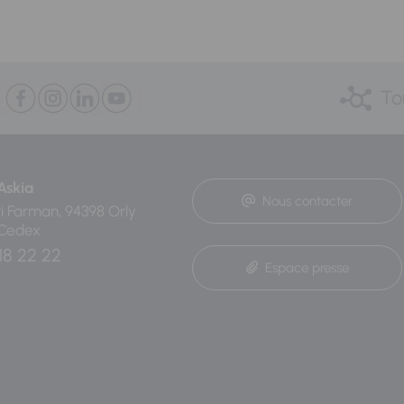
To
Askia
Nous contacter
ri Farman, 94398 Orly
 Cedex
18 22 22
Espace presse