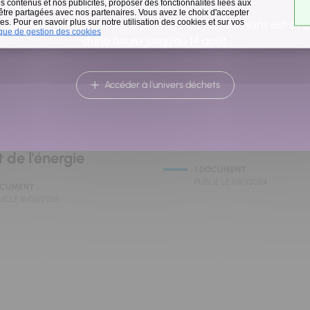
 contenus et nos publicités, proposer des fonctionnalités liées aux
 être partagées avec nos partenaires. Vous avez le choix d'accepter
s. Pour en savoir plus sur notre utilisation des cookies et sur vos
raison des températures, le passage de nos camions est av
ique de gestion des cookies
d'une heure jusqu'au 14 août.
Accéder à l'univers déchets
HETS
BIODÉCHETS
ge, on trie, ça
Le tri des biodéchets
 de l'énergie
1 DOCUMENT
PUBLIÉ LE
11/10/2024
OCUMENT
IÉ LE
16/06/2026