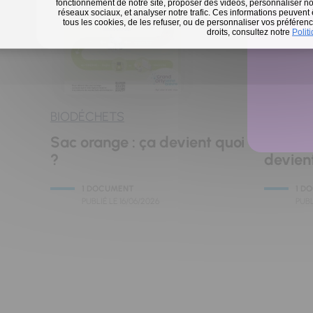
fonctionnement de notre site, proposer des vidéos, personnaliser nos
réseaux sociaux, et analyser notre trafic. Ces informations peuvent
tous les cookies, de les refuser, ou de personnaliser vos préférence
En 
droits, consultez notre
Polit
BIODÉCHETS
BIODÉC
Sac orange : ça devient quoi
On man
?
devient
1 DOCUMENT
1 D
PUBLIÉ LE
16/06/2026
PUBL