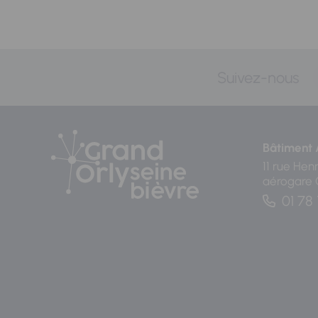
Suivez-nous
Bâtiment 
11 rue Hen
aérogare
01 78 