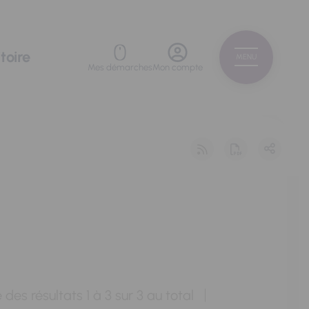
toire
MENU
Mes démarches
Mon compte
 des résultats
1
à
3
sur
3
au total