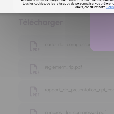
tous les cookies, de les refuser, ou de personnaliser vos préférence
En 
droits, consultez notre
Polit
Télécharger
carte_rlpi_compressed.pdf
reglement_rlpi.pdf
rapport_de_presentation_rlpi_co
annexes_rlpi_compressed.pdf