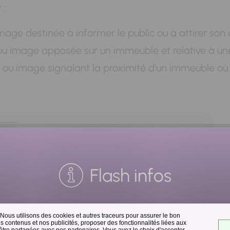
 :
image destinée à informer le public ou à attirer son 
 ou image apposée sur un immeuble et relative à une 
me ou image signalant la proximité d'un immeuble où
Flash infos
 Nous utilisons des cookies et autres traceurs pour assurer le bon
Collecte des déchets
 contenus et nos publicités, proposer des fonctionnalités liées aux
 être partagées avec nos partenaires. Vous avez le choix d'accepter