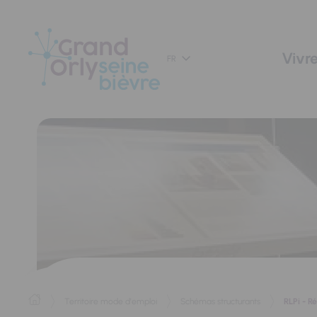
Panneau de gestion des cookies
Vivre
FR
RLPi - R
Territoire mode d'emploi
Schémas structurants